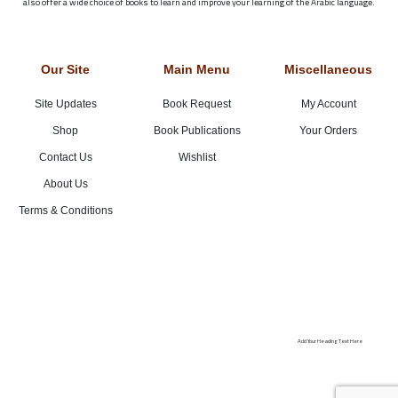
also offer a wide choice of books to learn and improve your learning of the Arabic language.
Our Site
Main Menu
Miscellaneous
Site Updates
Book Request
My Account
Shop
Book Publications
Your Orders
Contact Us
Wishlist
About Us
Terms & Conditions
Add Your Heading Text Here