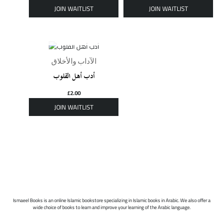
OUT OF STOCK
الآداب والأخلاق
أدب أهل القلوب
£
2.00
Ismaeel Books is an online Islamic bookstore specializing in Islamic books in Arabic. We also offer a
wide choice of books to learn and improve your learning of the Arabic language.