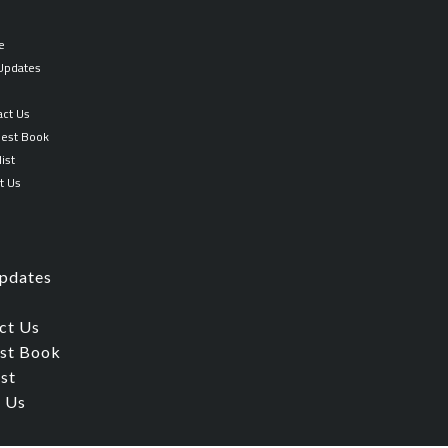
e
 Updates
p
act Us
est Book
ist
t Us
Updates
ct Us
st Book
ist
 Us