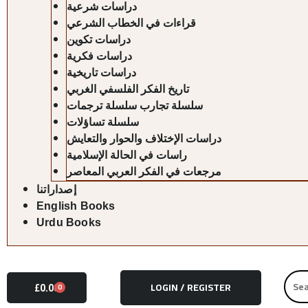
دراسات شرعية
قراءات في الخطاب الشرعي
دراسات تكوين
دراسات فكرية
دراسات تاريخية
تاريخ الفكر الفلسفي الغربي
سلسلة تجارب سلسلة ترجمات
سلسلة تساؤلات
دراسات الإختلاف والحوار والتعايش
راسات في الحالة الإسلامية
مرجعات في الفكر العربي المعاصر
إصداراتنا
English Books
Urdu Books
Searc
£
0.00
LOGIN / REGISTER
CART
0
for: