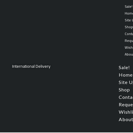
Skip
Sorted
Sale!
to
by
Hom
content
latest
Site
Sho
Cont
Requ
Wishl
Abou
International Delivery
Sale!
Home
Site 
Shop
Conta
Reque
Wishl
About