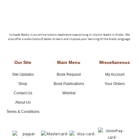
Ismaeel Books is an online Islamic bookstore specializing in Islamic books in Arabic. We
also offer a wide choice of books to learn and improve your learning of the Arabic language.
Our Site
Main Menu
Miscellaneous
Site Updates
Book Request
My Account
Shop
Book Publications
Your Orders
Contact Us
Wishlist
About Us
Terms & Conditions