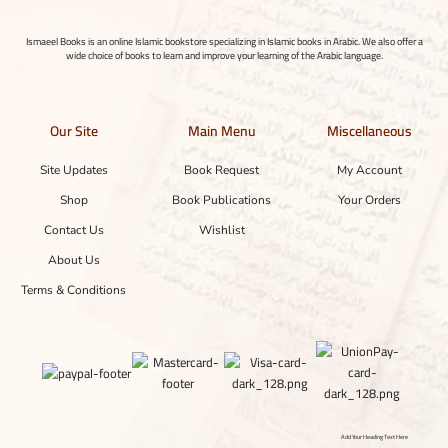
Ismaeel Books is an online Islamic bookstore specializing in Islamic books in Arabic. We also offer a
wide choice of books to learn and improve your learning of the Arabic language.
Our Site
Main Menu
Miscellaneous
Site Updates
Book Request
My Account
Shop
Book Publications
Your Orders
Contact Us
Wishlist
About Us
Terms & Conditions
Add Your Heading Text Here