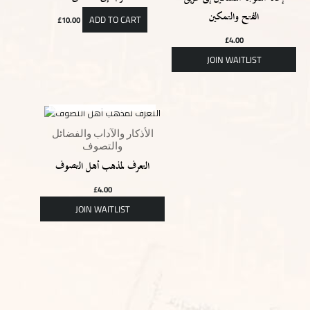
الفتح والتمكين
ADD TO CART
£
10.00
£
4.00
OUT OF STOCK
الأذكار والآداب والفضائل
والتصوف
التعرف لمذهب أهل التصوف
£
4.00