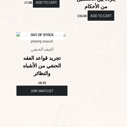
ADD TO CART
£
7.00
من الأحكام
ADD TO CART
£
33.00
OUT OF STOCK
الفقه الحنفي
تجريد قواعد الفقه
الحنفي من الأشباه
والنظائر
£
8.25