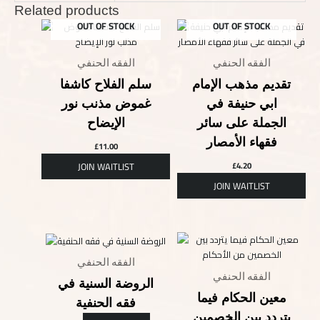
Related products
OUT OF STOCK
OUT OF STOCK
الفقه الحنفي
الفقه الحنفي
تقديم مذهب الإمام
سلم الفلاح كاشفا
ابي حنيفة في
غموض مذنب نور
الجملة على سائر
الإيضاح
فقهاء الأمصار
£
11.00
£
4.20
الفقه الحنفي
الفقه الحنفي
الروضة السنية في
معين الحكام فيما
فقه الحنفية
يتردد بين الخصمين