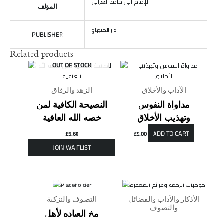
الإمام أبي حامد الغزالي
المؤلف
دار المنهاج
PUBLISHER
Related products
OUT OF STOCK
الآداب والأخلاق
الزهد والرقاق
مداواة النفوس
النصيحة الكافية لمن
وتهذيب الأخلاق
خصه الله العافية
ADD TO CART
£
5.60
£
9.00
OUT OF STOCK
OUT OF STOCK
الأذكار والآداب والفضائل
التصوف والتزكية
والتصوف
مخ العباده لأهل