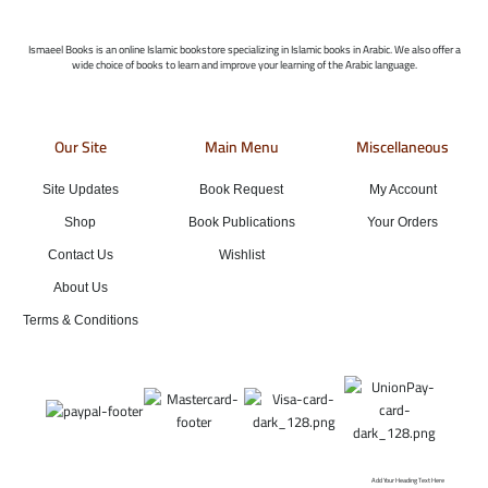
Ismaeel Books is an online Islamic bookstore specializing in Islamic books in Arabic. We also offer a
wide choice of books to learn and improve your learning of the Arabic language.
Our Site
Main Menu
Miscellaneous
Site Updates
Book Request
My Account
Shop
Book Publications
Your Orders
Contact Us
Wishlist
About Us
Terms & Conditions
Add Your Heading Text Here