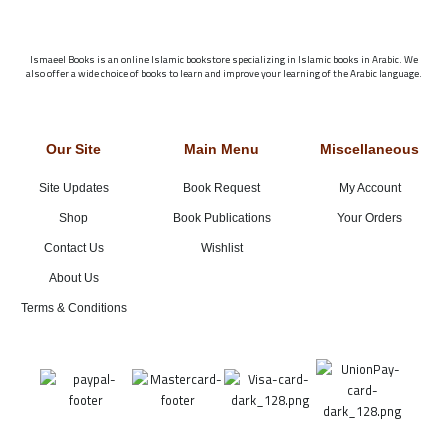
Ismaeel Books is an online Islamic bookstore specializing in Islamic books in Arabic. We
also offer a wide choice of books to learn and improve your learning of the Arabic language.
Our Site
Main Menu
Miscellaneous
Site Updates
Book Request
My Account
Shop
Book Publications
Your Orders
Contact Us
Wishlist
About Us
Terms & Conditions