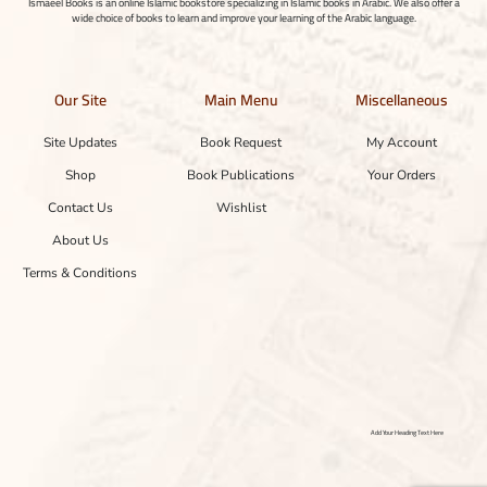
Ismaeel Books is an online Islamic bookstore specializing in Islamic books in Arabic. We also offer a
wide choice of books to learn and improve your learning of the Arabic language.
Our Site
Main Menu
Miscellaneous
Site Updates
Book Request
My Account
Shop
Book Publications
Your Orders
Contact Us
Wishlist
About Us
Terms & Conditions
Add Your Heading Text Here