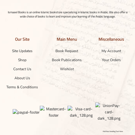
Ismaeel Books is an online Islamic bookstore specializing in Islamic books in Arabic. We also offer a
wide choice of books to learn and improve your learning of the Arabic language.
Our Site
Main Menu
Miscellaneous
Site Updates
Book Request
My Account
Shop
Book Publications
Your Orders
Contact Us
Wishlist
About Us
Terms & Conditions
Add Your Heading Text Here