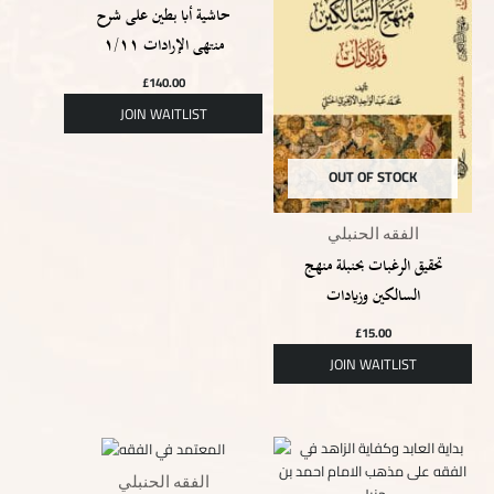
حاشية أبا بطين على شرح
منتهى الإرادات ١/١١
£
140.00
OUT OF STOCK
الفقه الحنبلي
تحقيق الرغبات بحنبلة منهج
السالكين وزيادات
£
15.00
الفقه الحنبلي