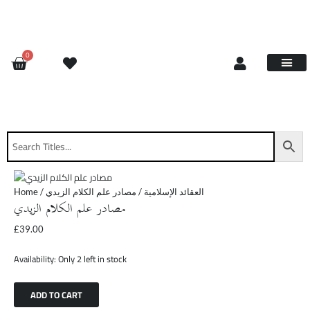
Skip
مصادر
to
علم
content
الكلام
الزيدي
CART
0
quantity
Site Updat
Contact Us
Request Book
About Us
Home
/
/ مصادر علم الكلام الزيدي
العقائد الإسلامية
مصادر علم الكلام الزيدي
£
39.00
Availability:
Only 2 left in stock
ADD TO CART