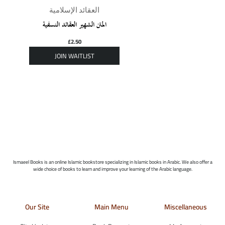
العقائد الإسلامية
المتن الشهير العقائد النسفية
£
2.50
Ismaeel Books is an online Islamic bookstore specializing in Islamic books in Arabic. We also offer a
wide choice of books to learn and improve your learning of the Arabic language.
Our Site
Main Menu
Miscellaneous