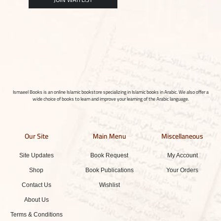
Ismaeel Books is an online Islamic bookstore specializing in Islamic books in Arabic. We also offer a
wide choice of books to learn and improve your learning of the Arabic language.
Our Site
Main Menu
Miscellaneous
Site Updates
Book Request
My Account
Shop
Book Publications
Your Orders
Contact Us
Wishlist
About Us
Terms & Conditions