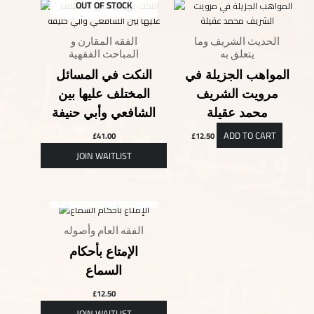
OUT OF STOCK
الحديث الشريف وما
الفقه المقارن و
يتعلق به
المباحث الفقهية
المواهب الجزيلة في
النكت في المسائل
مرويت الشريف
المختلف عليها بين
محمد عقيلة
الشافعي وأبي حنيفة
ADD TO CART
£
41.00
£
12.50
OUT OF STOCK
الفقه العام وأصوله
الإمتاع بأحكام
السماع
£
12.50