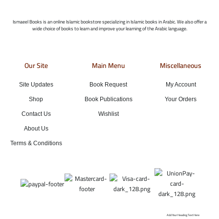
Ismaeel Books is an online Islamic bookstore specializing in Islamic books in Arabic. We also offer a
wide choice of books to learn and improve your learning of the Arabic language.
Our Site
Main Menu
Miscellaneous
Site Updates
Book Request
My Account
Shop
Book Publications
Your Orders
Contact Us
Wishlist
About Us
Terms & Conditions
Add Your Heading Text Here