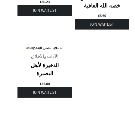
£
60.23
خصه الله العافية
£
5.60
OUT OF STOCK
الآداب والأخلاق
الذخيرة لأهل
البصيرة
£
15.00