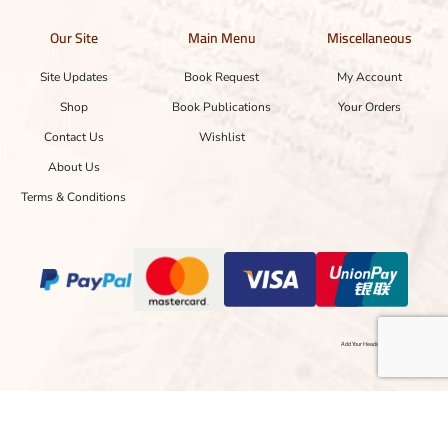
Our Site
Main Menu
Miscellaneous
Site Updates
Book Request
My Account
Shop
Book Publications
Your Orders
Contact Us
Wishlist
About Us
Terms & Conditions
Add Your Heading Text Here
Copyright © 2024 Designed with ❤ by hasnainayaz.com