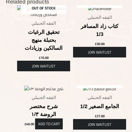
Related products
OUT OF STOCK
OUT OF STOCK
الفقه الحنبلي
الفقه الحنبلي
كتاب زاد المسافر
تحقيق الرغبات
1/3
بحنبلة منهج
£
30.00
السالكين وزيادات
£
15.00
OUT OF STOCK
الفقه الحنبلي
الفقه الحنبلي
الجامع الصغير 1/2
شرح مختصر
الروضة ١/٣
£
27.00
ADD TO CART
£
40.00