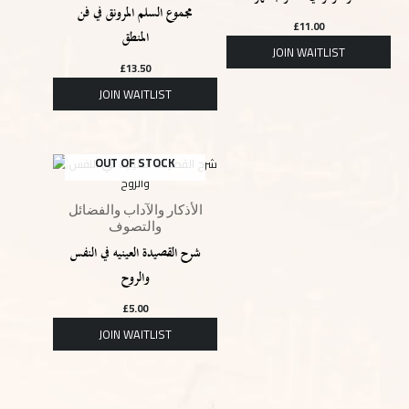
مجموع السلم المرونق في فن
£
11.00
المنطق
£
13.50
OUT OF STOCK
الأذكار والآداب والفضائل
والتصوف
شرح القصيدة العينيه في النفس
والروح
£
5.00