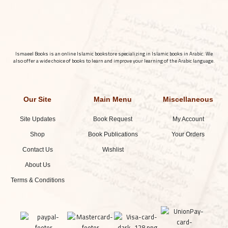
Ismaeel Books is an online Islamic bookstore specializing in Islamic books in Arabic. We
also offer a wide choice of books to learn and improve your learning of the Arabic language.
Our Site
Main Menu
Miscellaneous
Site Updates
Book Request
My Account
Shop
Book Publications
Your Orders
Contact Us
Wishlist
About Us
Terms & Conditions