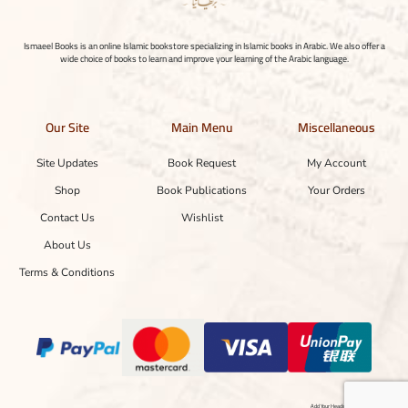
Ismaeel Books is an online Islamic bookstore specializing in Islamic books in Arabic. We also offer a
wide choice of books to learn and improve your learning of the Arabic language.
Our Site
Main Menu
Miscellaneous
Site Updates
Book Request
My Account
Shop
Book Publications
Your Orders
Contact Us
Wishlist
About Us
Terms & Conditions
Add Your Heading Text Here