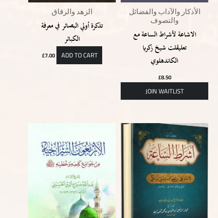
الأذكار والآداب والفضائل
الزهد والرقاق
والتصوف
تذكرة أولي البصائر في معرفة
الاشاعة لأشراط الساعة مع
الكبائر
تعليقلت شيخ زكريا
ADD TO CART
£
7.00
الكاندهلوي
£
8.50