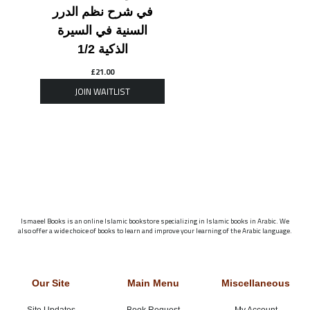
في شرح نظم الدرر
السنية في السيرة
الذكية 1/2
£
21.00
Ismaeel Books is an online Islamic bookstore specializing in Islamic books in Arabic. We
also offer a wide choice of books to learn and improve your learning of the Arabic language.
Our Site
Main Menu
Miscellaneous
Site Updates
Book Request
My Account