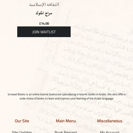
الثقافة الإسلامية
سراج الملوك
£
14.00
Ismaeel Books is an online Islamic bookstore specializing in Islamic books in Arabic. We also offer a
wide choice of books to learn and improve your learning of the Arabic language.
Our Site
Main Menu
Miscellaneous
Site Updates
Book Request
My Account