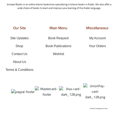
Ismaeel Books is an online Islamic bookstore specializing in Islamic books in Arabic. We also offer a
wide choice of books to learn and improve your learning of the Arabic language.
Our Site
Main Menu
Miscellaneous
Site Updates
Book Request
My Account
Shop
Book Publications
Your Orders
Contact Us
Wishlist
About Us
Terms & Conditions
Add Your Heading Text Here