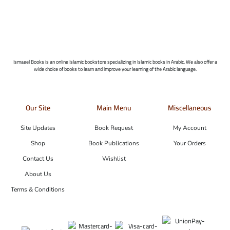
Ismaeel Books is an online Islamic bookstore specializing in Islamic books in Arabic. We also offer a
wide choice of books to learn and improve your learning of the Arabic language.
Our Site
Main Menu
Miscellaneous
Site Updates
Book Request
My Account
Shop
Book Publications
Your Orders
Contact Us
Wishlist
About Us
Terms & Conditions