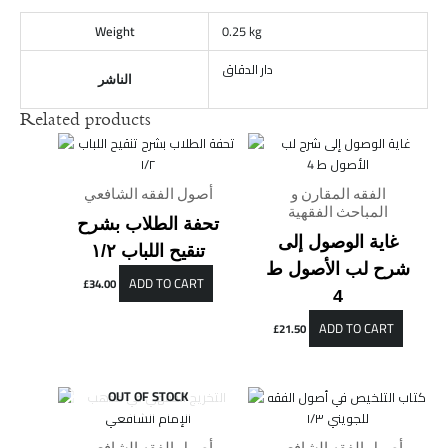
Weight
0.25 kg
دار الدقاق
الناشر
Related products
الفقه المقارن و
أصول الفقه الشافعي
المباحث الفقهية
تحفة الطلاب بشرح
غاية الوصول إلى
تنقيح اللباب ١/٢
شرح لب الأصول ط
ADD TO CART
£
34.00
4
ADD TO CART
£
21.50
OUT OF STOCK
أصول الفقه الشافعي
أصول الفقه الشافعي