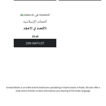
OUT OF STOCK
العقائد الإسلامية
الاقتصاد في الاعتقاد
£
9.40
Ismaeel Books is an online Islamic bookstore specializing in Islamic books in Arabic. We also offer a
wide choice of books to learn and improve your learning of the Arabic language.