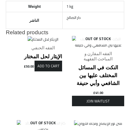
1 kg
Weight
دار الصالح
الناشر
Related products
OUT OF STOCK
الفقه الحنفي
الفقه المقارن و
الإيثار لحل المختار
المباحث الفقهية
ADD TO CART
£
50.00
النكت في المسائل
المختلف عليها بين
الشافعي وأبي حنيفة
£
41.00
OUT OF STOCK
OUT OF STOCK