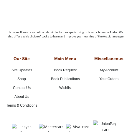
Ismaeel Books is an online Islamic bookstore specializing in Islamic books in Arabic. We
also offer a wide choice of books to learn and improve your learning of the Arabic language.
Our Site
Main Menu
Miscellaneous
Site Updates
Book Request
My Account
Shop
Book Publications
Your Orders
Contact Us
Wishlist
About Us
Terms & Conditions