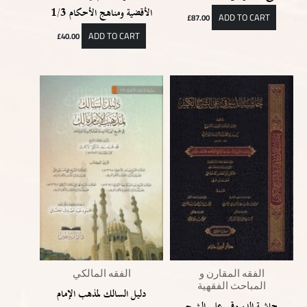
الأقضية ومناهج الأحكام 1/3
ADD TO CART
£
87.00
ADD TO CART
£
40.00
الفقه المقارن و
الفقه المالكي
المباحث الفقهية
دليل السالك لمذهب الإمام
حاشية الدسوقي على الشرح