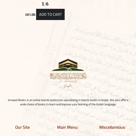
1/6
ADD TO CART
£
61.00
Ismaeel Books is an online Islamic bookstore specializing in Islamic books in Arabic. We also offer a
wide choice of books to learn and improve your learning of the Arabic language.
Our Site
Main Menu
Miscellaneous