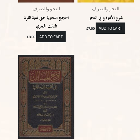
النحو والصرف
النحو والصرف
شرح الأنموذج في النحو
الحجج النحوية حتى نهاية القرن
الثالث الهجري
ADD TO CART
£
7.00
ADD TO CART
£
8.00