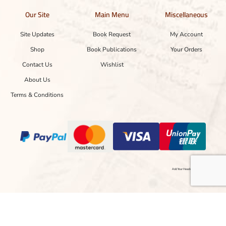
Our Site
Main Menu
Miscellaneous
Site Updates
Book Request
My Account
Shop
Book Publications
Your Orders
Contact Us
Wishlist
About Us
Terms & Conditions
Add Your Heading Text Here
Copyright © 2024 Designed with ❤ by hasnainayaz.com