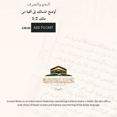
النحو والصرف
أوضح المسالك إلى ألفية ابن
مالك 1/2
ADD TO CART
£
28.06
Ismaeel Books is an online Islamic bookstore specializing in Islamic books in Arabic. We also offer a
wide choice of books to learn and improve your learning of the Arabic language.