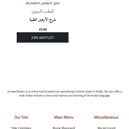
الطب النبوي
شرح الأربعين الطبية
£
6.00
Ismaeel Books is an online Islamic bookstore specializing in Islamic books in Arabic. We also offer a
wide choice of books to learn and improve your learning of the Arabic language.
Our Site
Main Menu
Miscellaneous
Site Updates
Book Request
My Account