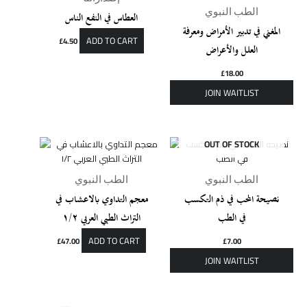
الطب النبوي
العطاس في النفع الناس
المغني في تدبير الأمراض ومعرفة
ADD TO CART
£
4.50
العلل والأعراض
£
18.00
OUT OF STOCK
الطب النبوي
الطب النبوي
نصيحة المحب في ذم التكسب
معجم التداوي بالاعشاب في
في الطب
التراث الطبي العربي ١/٢
ADD TO CART
£
47.00
£
7.00
OUT OF STOCK