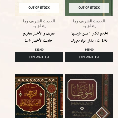
OUT OF STOCK
OUT OF STOCK
الحديث الشريف وما
الحديث الشريف وما
يتعلق به
يتعلق به
الجامع الكبير ” سنن الترمذي”
التعريف و الأخبار بتخريج
1/6 ت : بشار عواد معروف
أحاديث الأختيار 1/4
£
23.00
£
65.00