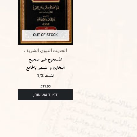
OUT OF STOCK
الحديث النبوي الشريف
المستخرج على صحيح
البخارى و المسمى بالجامع
المسند 1/2
£
11.50