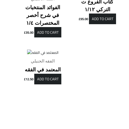
كتاب الفروع ت
الفوائد المنتخبات
التركي ١/١٢
في شرح أخصر
ADD TO CART
£
95.00
المختصرات ١/٤
ADD TO CART
£
35.00
الفقه الحنبلي
المعتمد في الفقه
ADD TO CART
£
12.50