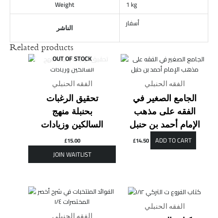
Weight
1 kg
أسفار
الناشر
Related products
OUT OF STOCK
الفقه الحنبلي
الفقه الحنبلي
الجامع الصغير في
تحقيق الرغبات
الفقه على مذهب
بحنبلة منهج
الإمام أحمد بن حنبل
السالكين وزيادات
ADD TO CART
£
15.00
£
14.50
الفقه الحنبلي
الفقه الحنبلي