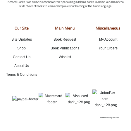
Ismaeel Books is an online Islamic bookstore specializing in Islamic books in Arabic. We also offer a
wide choice of books to learn and improve your learning of the Arabic language.
Our Site
Main Menu
Miscellaneous
Site Updates
Book Request
My Account
Shop
Book Publications
Your Orders
Contact Us
Wishlist
About Us
Terms & Conditions
Add Your Heading Text Here