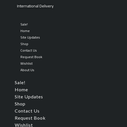
Skip
Search
International Delivery
to
for:
content
Sale!
Home
Site Updates
Shop
Contact Us
Request Book
Wishlist
About Us
Sale!
Home
Site Updates
Shop
Contact Us
Request Book
Wishlist