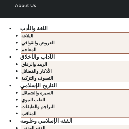
About Us
اللغة والأدب
البلاغة
العروض والقوافي
المعاجم
الآداب والأخلاق
الزهد والرقاق
الأذكار والفضائل
التصوف والتزكية
التاريخ الإسلامي
السيرة والشمائل
الطب النبوي
التراجم والطبقات
المناقب
الفقه الإسلامي وعلومه
الفقه الحنفي