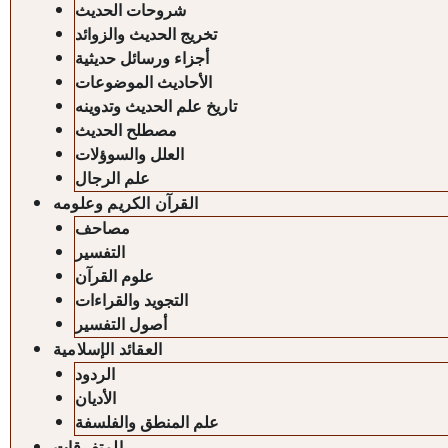
شروحات الحديث
تخريج الحديث والزوائد
أجزاء ورسائل حديثية
الأحاديث الموضوعات
تاريخ علم الحديث وتدوينه
مصطلح الحديث
العلل والسوؤلات
علم الرجال
القرآن الكريم وعلومه
مصاحف
التفسير
علوم القرآن
التجويد والقراءات
أصول التفسير
العقائد الإسلامية
الردود
الأديان
علم المنطق والفلسفة
المتفرقات