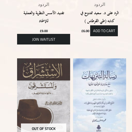
الردود
الردود
الرد على د. سعيد ممدوح في
تفنيد الأسس النظرية والعملية
كتابه (طي القرطاس )
للإلحاد
ADD TO CART
£
9.00
£
6.00
OUT OF STOCK