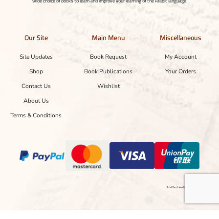
wide choice of books to learn and improve your learning of the Arabic language.
Our Site
Main Menu
Miscellaneous
Site Updates
Book Request
My Account
Shop
Book Publications
Your Orders
Contact Us
Wishlist
About Us
Terms & Conditions
Add Your Heading Text Here