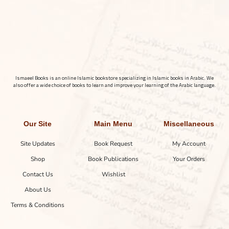
Ismaeel Books is an online Islamic bookstore specializing in Islamic books in Arabic. We
also offer a wide choice of books to learn and improve your learning of the Arabic language.
Our Site
Main Menu
Miscellaneous
Site Updates
Book Request
My Account
Shop
Book Publications
Your Orders
Contact Us
Wishlist
About Us
Terms & Conditions