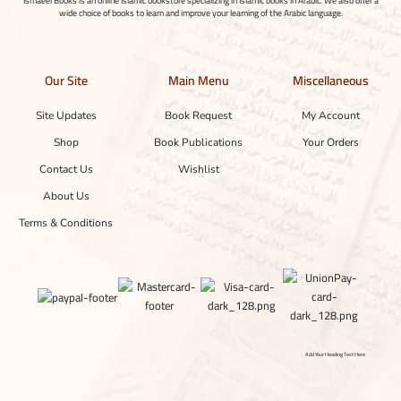
Ismaeel Books is an online Islamic bookstore specializing in Islamic books in Arabic. We also offer a
wide choice of books to learn and improve your learning of the Arabic language.
Our Site
Main Menu
Miscellaneous
Site Updates
Book Request
My Account
Shop
Book Publications
Your Orders
Contact Us
Wishlist
About Us
Terms & Conditions
Add Your Heading Text Here