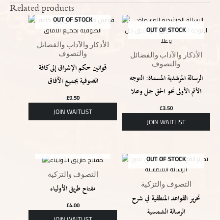
Related products
OUT OF STOCK
OUT OF STOCK
الأذكار والآداب والفضائل
والتصوف
الأذكار والآداب والفضائل
والتصوف
قوانين حكم الإشراق إلى كافة
الرسالة المرشدية المسماة: التوجه
الصوفية بجميع الآفاق
الأتم الأولى نحو الحق جل وعلا
£
9.50
£
3.50
OUT OF STOCK
OUT OF STOCK
التصوف والتزكية
التصوف والتزكية
مفتاح طريق الأولياء
تحرير القواعد المنطقية في شرح
£
4.00
الرسالة الشمسية