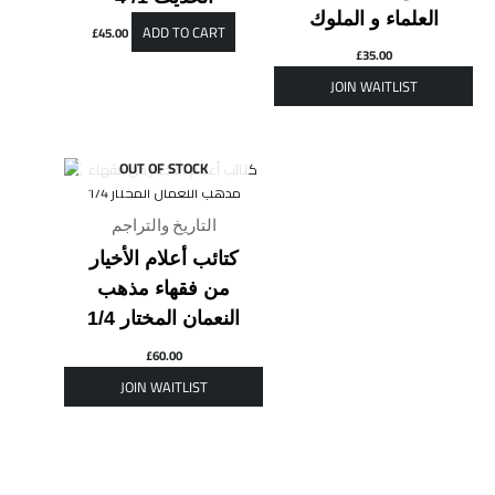
العلماء و الملوك
ADD TO CART
£
45.00
£
35.00
OUT OF STOCK
التاريخ والتراجم
كتائب أعلام الأخيار
من فقهاء مذهب
النعمان المختار 1/4
£
60.00