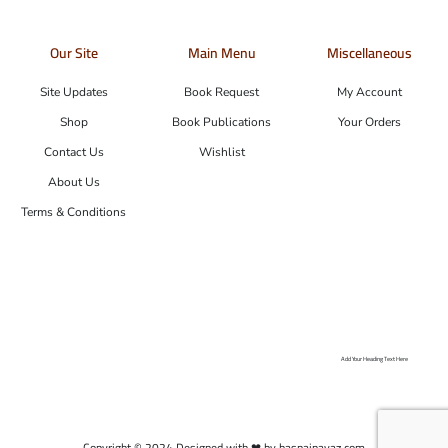
Our Site
Main Menu
Miscellaneous
Site Updates
Book Request
My Account
Shop
Book Publications
Your Orders
Contact Us
Wishlist
About Us
Terms & Conditions
Add Your Heading Text Here
Copyright © 2024 Designed with ❤ by hasnainayaz.com