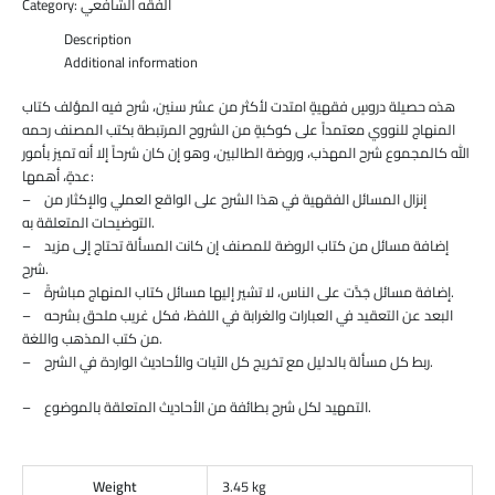
الفقه الشافعي
Category:
Description
Additional information
هذه حصيلة دروسٍ فقهيةٍ امتدت لأكثر من عشر سنين، شرح فيه المؤلف كتاب
المنهاج للنووي معتمداً على كوكبةٍ من الشروح المرتبطة بكتب المصنف رحمه
الله كالمجموع شرح المهذب، وروضة الطالبين، وهو إن كان شرحاً إلا أنه تميز بأمور
عدةٍ، أهمها:
– إنزال المسائل الفقهية في هذا الشرح على الواقع العملي والإكثار من
التوضيحات المتعلقة به.
– إضافة مسائل من كتاب الروضة للمصنف إن كانت المسألة تحتاج إلى مزيد
شرح.
– إضافة مسائل جَدَّت على الناس، لا تشير إليها مسائل كتاب المنهاج مباشرةً.
– البعد عن التعقيد في العبارات والغرابة في اللفظ، فكل غريب ملحق بشرحه
من كتب المذهب واللغة.
– ربط كل مسألة بالدليل مع تخريج كل الآيات والأحاديث الواردة في الشرح.
– التمهيد لكل شرح بطائفة من الأحاديث المتعلقة بالموضوع.
Weight
3.45 kg