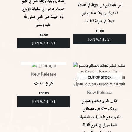
إشكال ويليه وجهة نظر في فهم
من مصطلح ابن خزيمة في اعلاله
حديث عرض أبي سفيان الزواج
الحديث و بيان مذهب ابن
بأم حبيبة على النبي صلى الله
حبان في معرفة الثقات
عليه وسلم
£
6.00
£
7.50
OUT OF STOCK
New Release
OUT OF STOCK
تخريج الحديث
£
10.00
New Release
طلب العلم فوائد ونصائح
وحكم – كتاب مصطلح
الحديث مع التطبيقات العلمية-
السلسبيل في شرح ألفاظ