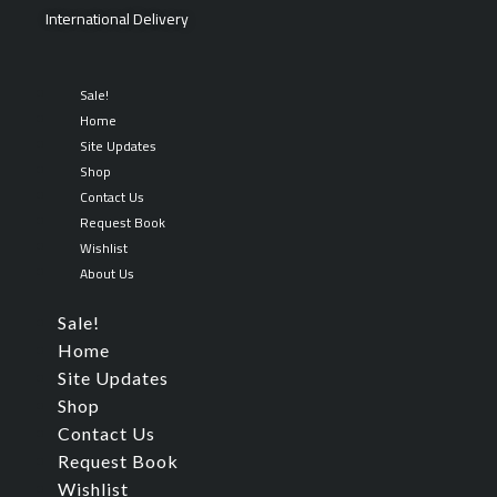
Skip
Search
International Delivery
to
for:
content
Sale!
Home
Site Updates
Shop
Contact Us
Request Book
Wishlist
About Us
Sale!
Home
Site Updates
Shop
Contact Us
Request Book
Wishlist