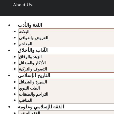
About Us
اللغة والأدب
البلاغة
العروض والقوافي
المعاجم
الآداب والأخلاق
الزهد والرقاق
الأذكار والفضائل
التصوف والتزكية
التاريخ الإسلامي
السيرة والشمائل
الطب النبوي
التراجم والطبقات
المناقب
الفقه الإسلامي وعلومه
الفقه الحنفي