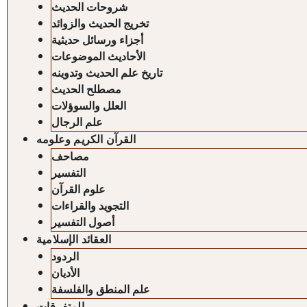
شروحات الحديث
تخريج الحديث والزوائد
أجزاء ورسائل حديثية
الأحاديث الموضوعات
تاريخ علم الحديث وتدوينه
مصطلح الحديث
العلل والسوؤلات
علم الرجال
القرآن الكريم وعلومه
مصاحف
التفسير
علوم القرآن
التجويد والقراءات
أصول التفسير
العقائد الإسلامية
الردود
الأديان
علم المنطق والفلسفة
المتفرقات