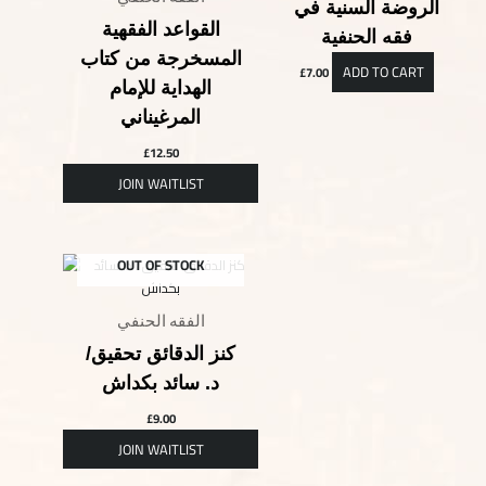
الروضة السنية في
القواعد الفقهية
فقه الحنفية
المسخرجة من كتاب
ADD TO CART
£
7.00
الهداية للإمام
المرغيناني
£
12.50
OUT OF STOCK
الفقه الحنفي
كنز الدقائق تحقيق/
د. سائد بكداش
£
9.00