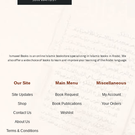
Ismaeel Books is an online Islamic bookstore specializing in Islamic books in Arabic. We
also offer a wide choice of books to learn and improve your learning of the Arabic language.
Our Site
Main Menu
Miscellaneous
Site Updates
Book Request
My Account
Shop
Book Publications
Your Orders
Contact Us
Wishlist
About Us
Terms & Conditions