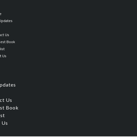
جامع
بيان
e
العلم
 Updates
وفضله
p
وما
act Us
ينبغي
est Book
في
ist
روايته
t Us
وحمله
quantity
Updates
ct Us
st Book
ist
 Us