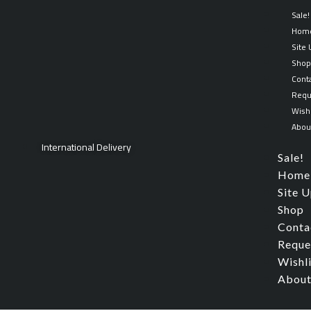
Skip
Sale!
to
Hom
content
Site
Sho
Cont
Requ
Wishl
Abou
International Delivery
Sale!
Home
Site 
Shop
Conta
Reque
Wishl
About