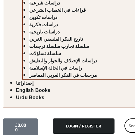
دراسات شرعية
قراءات في الخطاب الشرعي
دراسات تكوين
دراسات فكرية
دراسات تاريخية
تاريخ الفكر الفلسفي الغربي
سلسلة تجارب سلسلة ترجمات
سلسلة تساؤلات
دراسات الإختلاف والحوار والتعايش
راسات في الحالة الإسلامية
مرجعات في الفكر العربي المعاصر
إصداراتنا
English Books
Urdu Books
CART
Searc
£
0.00
LOGIN / REGISTER
for:
0