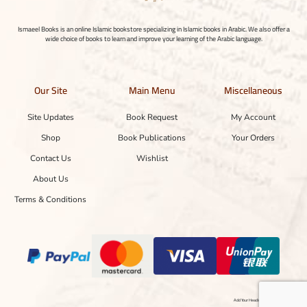
Ismaeel Books is an online Islamic bookstore specializing in Islamic books in Arabic. We also offer a
wide choice of books to learn and improve your learning of the Arabic language.
Our Site
Main Menu
Miscellaneous
Site Updates
Book Request
My Account
Shop
Book Publications
Your Orders
Contact Us
Wishlist
About Us
Terms & Conditions
Add Your Heading Text Here