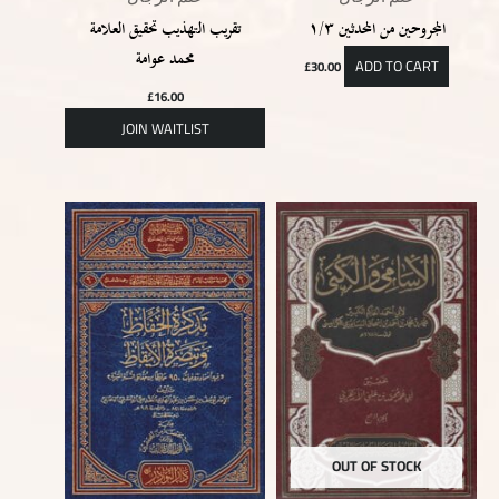
المجروحين من المحدثین ١/٣
تقريب التهذيب تحقيق العلامة
محمد عوامة
ADD TO CART
£
30.00
£
16.00
OUT OF STOCK