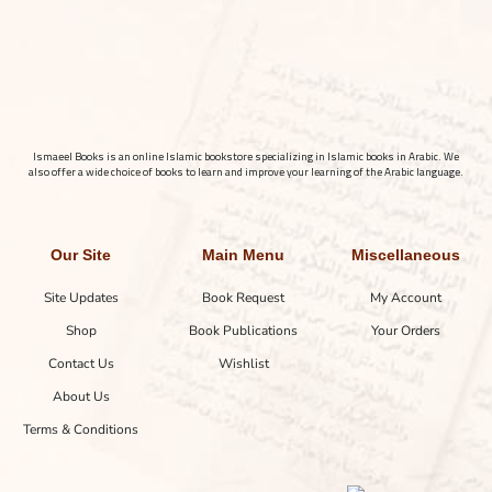
Ismaeel Books is an online Islamic bookstore specializing in Islamic books in Arabic. We
also offer a wide choice of books to learn and improve your learning of the Arabic language.
Our Site
Main Menu
Miscellaneous
Site Updates
Book Request
My Account
Shop
Book Publications
Your Orders
Contact Us
Wishlist
About Us
Terms & Conditions