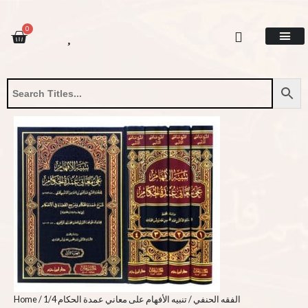
Skip
تنبيه
to
الأفهام
CART
0
content
على
معاني
عمدة
Site Update
Contact Us
Request Book
About Us
الحكام
1/4
quantity
Home
/
/ تنبيه الأفهام على معاني عمدة الحكام 1/4
الفقه الحنفي