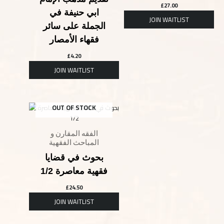
£
27.00
ابي حنيفة في
الجملة على سائر
فقهاء الأمصار
£
4.20
OUT OF STOCK
الفقه المقارن و
المباحث الفقهية
بحوث في قضايا
فقهية معاصرة 1/2
£
24.50