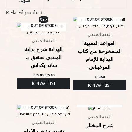
المؤلف
Related products
Original
Current
OUT OF STOCK
Sale!
price
price
was:
is:
OUT OF STOCK
£85.00.
£65.00.
الفقه الحنفي
الفقه الحنفي
القواعد الفقهية
الهداية شرح بداية
المسخرجة من كتاب
المبتدي تحقيق د.
الهداية للإمام
سائد بكداش
المرغيناني
£
85.00
£
65.00
£
12.50
OUT OF STOCK
OUT OF STOCK
الفقه الحنفي
الفقه الحنفي
شرح المختار
تقديم مذهب الإمام