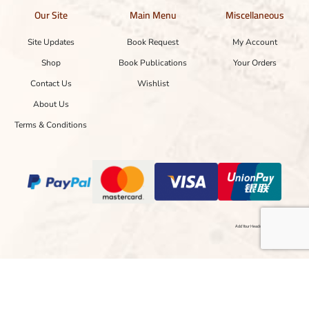
Our Site
Main Menu
Miscellaneous
Site Updates
Book Request
My Account
Shop
Book Publications
Your Orders
Contact Us
Wishlist
About Us
Terms & Conditions
Add Your Heading Text Here
Copyright © 2024 Designed with ❤ by hasnainayaz.com