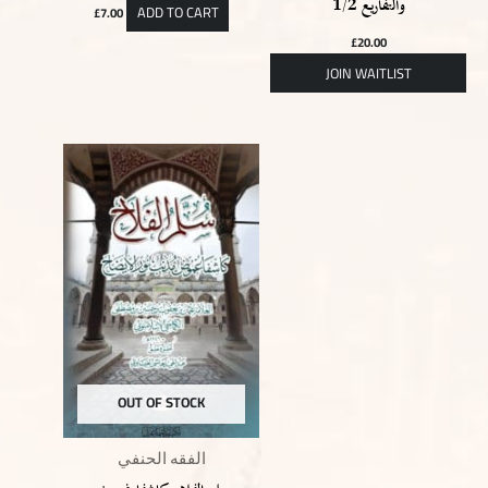
والتفاريع 1/2
ADD TO CART
£
7.00
£
20.00
OUT OF STOCK
الفقه الحنفي