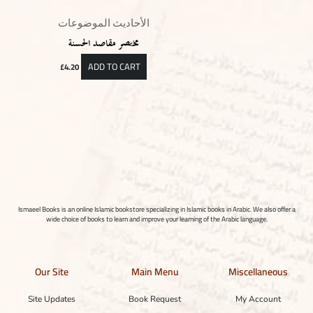
الأحاديث الموضوعات
مختصر مقاصد الحسنة
ADD TO CART
£
4.20
Ismaeel Books is an online Islamic bookstore specializing in Islamic books in Arabic. We also offer a
wide choice of books to learn and improve your learning of the Arabic language.
Our Site
Main Menu
Miscellaneous
Site Updates
Book Request
My Account