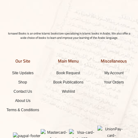
Ismaeel Books is an online Islamic bookstore specializing in Islamic books in Arabic. We also offer a
wide choice of books to learn and improve your learning of the Arabic language.
Our Site
Main Menu
Miscellaneous
Site Updates
Book Request
My Account
Shop
Book Publications
Your Orders
Contact Us
Wishlist
About Us
Terms & Conditions