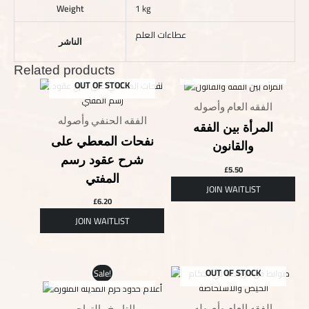
Weight
1 kg
عطاءات العلم
الناشر
Related products
OUT OF STOCK
OUT OF STOCK
الفقه العام وأصوله
الفقه الحنفي وأصوله
المرأة بين الفقه
نفحات المعطي على
والقانون
شرح عقود رسم
£
5.50
المفتي
£
6.20
Original
Current
OUT OF STOCK
Sale!
OUT OF STOCK
price
price
was:
is:
£5.00.
£3.00.
الفقه العام وأصوله
التاريخ والتراجم