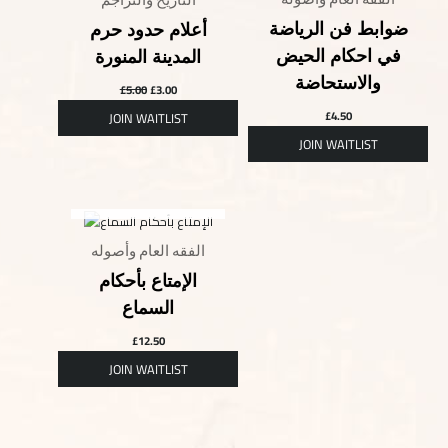
ضوابط فن الرياضة
أعلام حدود حرم
في احكام الحيض
المدينة المنورة
والاستحاضة
£
5.00
£
3.00
£
4.50
OUT OF STOCK
الفقه العام وأصوله
الإمتاع بأحكام
السماع
£
12.50