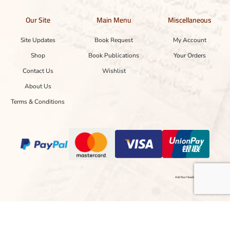
Our Site
Main Menu
Miscellaneous
Site Updates
Book Request
My Account
Shop
Book Publications
Your Orders
Contact Us
Wishlist
About Us
Terms & Conditions
Add Your Heading Text Here
Copyright © 2024 Designed with ❤ by hasnainayaz.com