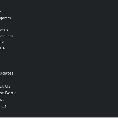
بداية
العابد
e
وكفاية
 Updates
الزاهد
p
في
act Us
الفقه
est Book
على
ist
مذهب
t Us
الامام
احمد
بن
حنبل
Updates
quantity
ct Us
st Book
ist
 Us