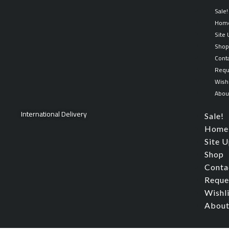
Skip
Sale!
to
Hom
content
Site
Sho
Cont
Requ
Wishl
Abou
International Delivery
Sale!
Home
Site 
Shop
Conta
Reque
Wishl
About