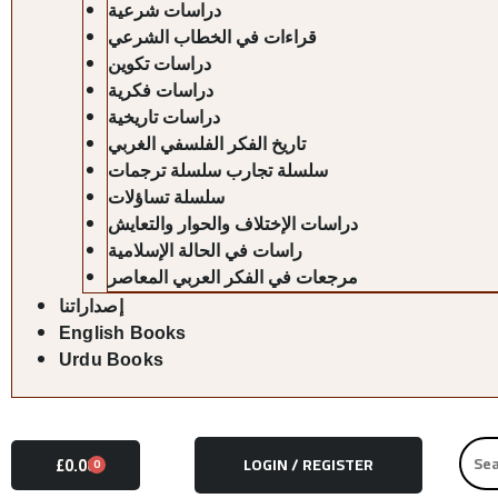
دراسات شرعية
قراءات في الخطاب الشرعي
دراسات تكوين
دراسات فكرية
دراسات تاريخية
تاريخ الفكر الفلسفي الغربي
سلسلة تجارب سلسلة ترجمات
سلسلة تساؤلات
دراسات الإختلاف والحوار والتعايش
راسات في الحالة الإسلامية
مرجعات في الفكر العربي المعاصر
إصداراتنا
English Books
Urdu Books
Searc
£
0.00
LOGIN / REGISTER
CART
0
for: