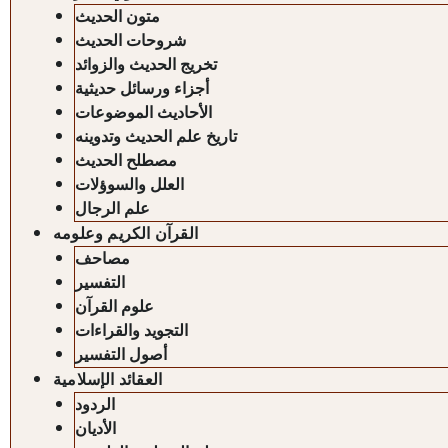
متون الحديث
شروحات الحديث
تخريج الحديث والزوائد
أجزاء ورسائل حديثية
الأحاديث الموضوعات
تاريخ علم الحديث وتدوينه
مصطلح الحديث
العلل والسوؤلات
علم الرجال
القرآن الكريم وعلومه
مصاحف
التفسير
علوم القرآن
التجويد والقراءات
أصول التفسير
العقائد الإسلامية
الردود
الأديان