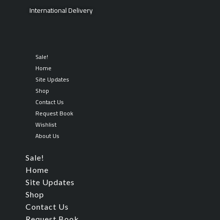
Skip
Search
International Delivery
to
for:
content
Sale!
Home
Site Updates
Shop
Contact Us
Request Book
Wishlist
About Us
Sale!
Home
Site Updates
Shop
Contact Us
Request Book