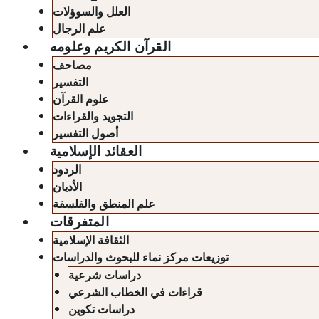
العلل والسوؤلات
علم الرجال
القرآن الكريم وعلومه
مصاحف
التفسير
علوم القرآن
التجويد والقراءات
أصول التفسير
العقائد الإسلامية
الردود
الأديان
علم المنطق والفلسفة
المتفرقات
الثقافة الإسلامية
توزيعات مركز نماء للبحوث والدراسات
دراسات شرعية
قراءات في الخطاب الشرعي
دراسات تكوين