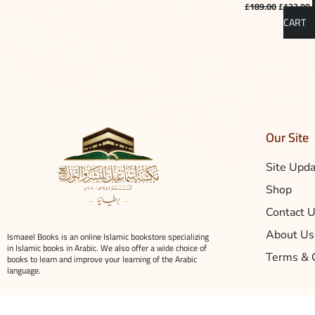
£
189.00
£
123.00
CART
Our Site
Site Upd
Shop
Contact 
About Us
Ismaeel Books is an online Islamic bookstore specializing
in Islamic books in Arabic. We also offer a wide choice of
Terms & 
books to learn and improve your learning of the Arabic
language.