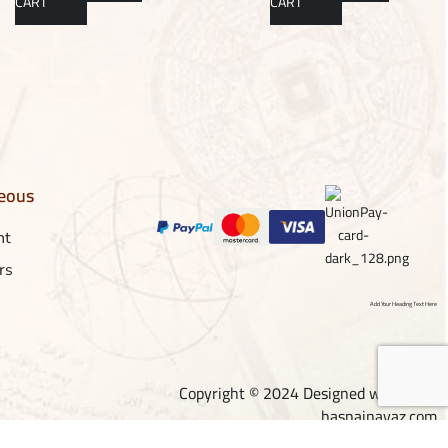
CART
CART
neous
nt
rs
Add Your Heading Text Here
Copyright © 2024 Designed with ❤ by
hasnainayaz.com