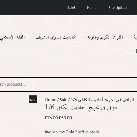
الوافي
Original
Current
Sale!
Home
Site Updates
في
price
price
تخريج
was:
is:
أحاديث
£76.00.
£50.00.
الكافي
ة
القرآن الكريم وعلومه
الحديث النبوي الشريف
الفقه الإسلامي
1/6
quantity
h
Sale!
Home
/
Sale
/ الوافي في تخريج أحاديث الكافي 1/6
الوافي في تخريج أحاديث الكافي 1/6
£
76.00
£
50.00
Availability:
Only 2 left in stock