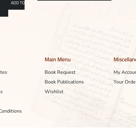
ADD TO
Main Menu
Miscella
ates
Book Request
My Accou
Book Publications
Your Orde
Us
Wishlist
Conditions