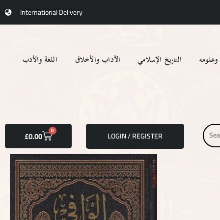
Skip
International Delivery
to
content
 وعلومه
التاريخ الإسلامي
الآداب والأخلاق
اللغة والأدب
Searc
CART
0
£
0.00
LOGIN / REGISTER
for: