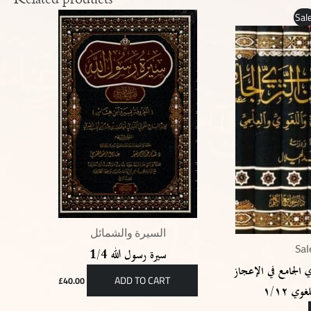
Original
C
Sale
price
p
was:
i
£189.00.
£
السيرة والشمائل
Sal
سيرة رسول الله 1/4
ي الجامع في الإعجاز
ADD TO CART
£
40.00
وي ١/١٢