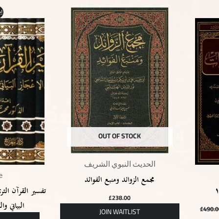
urrent
!
rice
s:
123.00.
OUT OF STOCK
الحديث النبوي الشريف
e
مجمع الزوائد ومنبع الفوائد
تفسير القرآن الثر
£
238.00
البياني واللغ
£
490.0