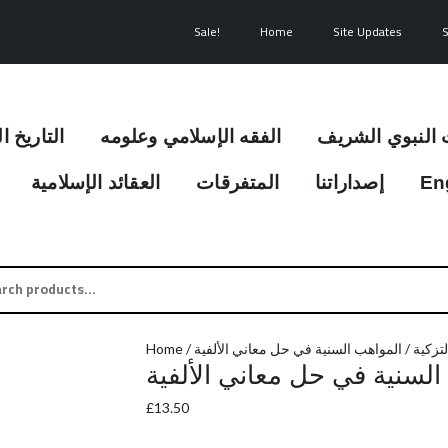
المواهب
السنية
Sale!
Home
Site Updates
في
حل
معاني
الألفية
 النبوي الشريف
الفقه الإسلامي وعلومه
التاريخ ا
quantity
العقائد الإسلامية
المتفرقات
إصداراتنا
En
h
Home
/
/ المواهب السنية في حل معاني الألفية
تزكية
السنية في حل معاني الألفية
£
13.50